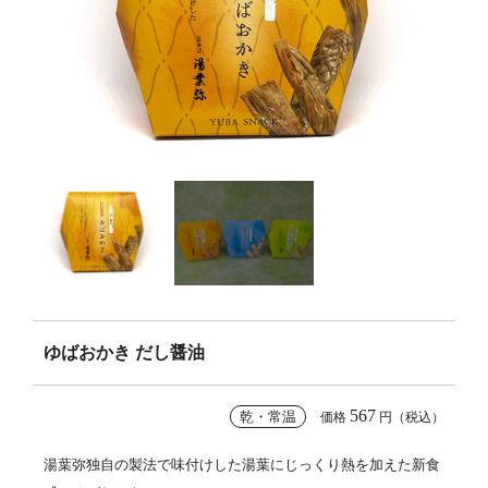
ゆばおかき だし醤油
567
乾・常温
価格
円（税込）
湯葉弥独自の製法で味付けした湯葉にじっくり熱を加えた新食