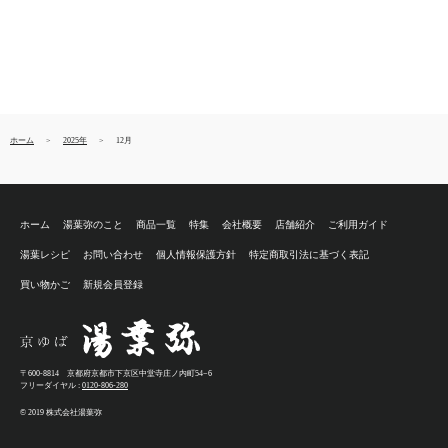
ホーム
2025年
12月
ホーム
湯葉弥のこと
商品一覧
特集
会社概要
店舗紹介
ご利用ガイド
湯葉レシピ
お問い合わせ
個人情報保護方針
特定商取引法に基づく表記
買い物かご
新規会員登録
〒600-8814 京都府京都市下京区中堂寺庄ノ内町54−6
フリーダイヤル :
0120-806-280
© 2019 株式会社湯葉弥