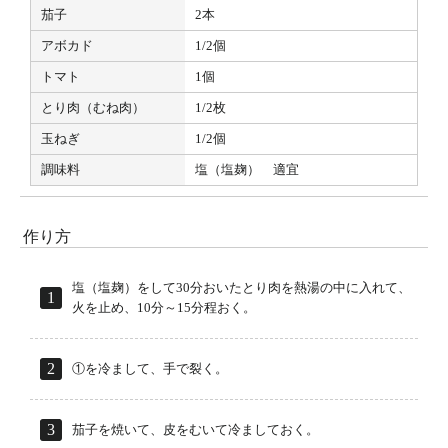
茄子
2本
アボカド
1/2個
トマト
1個
とり肉（むね肉）
1/2枚
玉ねぎ
1/2個
調味料
塩（塩麹） 適宜
作り方
塩（塩麹）をして30分おいたとり肉を熱湯の中に入れて、
火を止め、10分～15分程おく。
①を冷まして、手で裂く。
茄子を焼いて、皮をむいて冷ましておく。