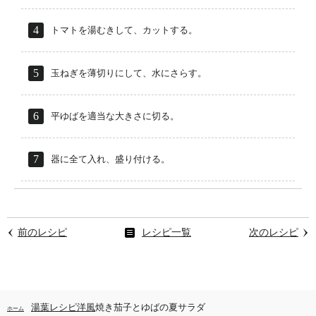
トマトを湯むきして、カットする。
玉ねぎを薄切りにして、水にさらす。
平ゆばを適当な大きさに切る。
器に全て入れ、盛り付ける。
前のレシピ
レシピ一覧
次のレシピ
湯葉レシピ
洋風
焼き茄子とゆばの夏サラダ
ホーム