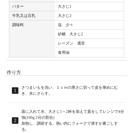
バター
大さじ1
牛乳又は豆乳
大さじ2
調味料
塩 少々
砂糖 大さじ2
レーズン 適宜
食用油
作り方
さつまいもを洗い、１ｃｍの厚さに切って皮を厚めにむ
き、水にさらす。
器に入れて水、大さじ1～2杯を加えて蓋をしてレンジで4分
強(100g 2分の割合)
加熱し、調節する。熱い内にフォークで潰すか裏ごしす
る。