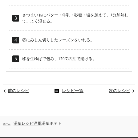
さつまいもにバター・牛乳・砂糖・塩を加えて、1分加熱し
て、よく混ぜる。
③にみじん切りしたレーズンをいれる。
④を生ゆばで包み、170℃の油で揚げる。
前のレシピ
レシピ一覧
次のレシピ
湯葉レシピ
洋風
湯葉ポテト
ホーム