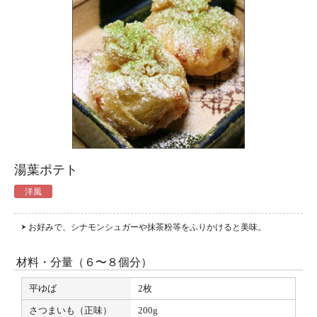
湯葉ポテト
洋風
お好みで、シナモンシュガーや抹茶粉等をふりかけると美味。
材料・分量（
６〜８個分
）
平ゆば
2枚
さつまいも（正味）
200g