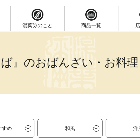
湯葉弥のこと
商品一覧
ゆば』のおばんざい・お料理
すすめ
和風
洋