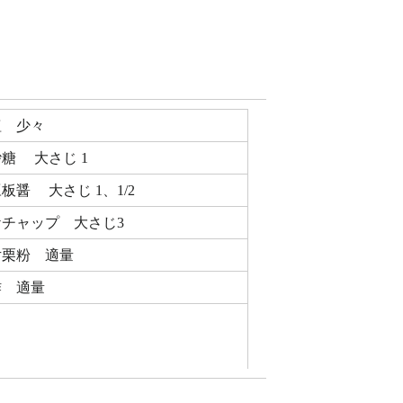
塩 少々
糖 大さじ 1
板醤 大さじ 1、1/2
ケチャップ 大さじ3
片栗粉 適量
酢 適量