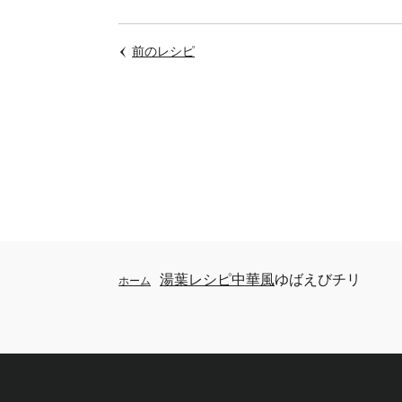
前のレシピ
湯葉レシピ
中華風
ゆばえびチリ
ホーム