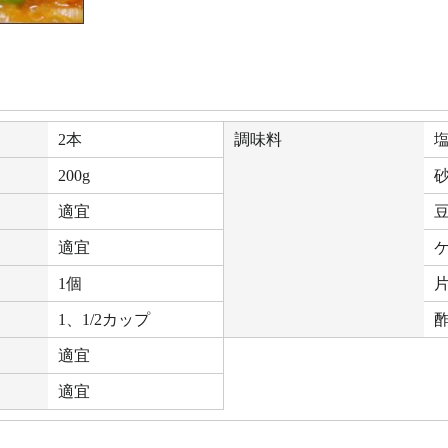
2本
調味料
200g
砂
適宜
豆
適宜
1個
1、1/2カップ
適宜
適宜