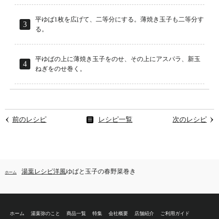
平ゆば1枚を広げて、二等分にする。薄焼き玉子も二等分す
る。
平ゆばの上に薄焼き玉子をのせ、その上にアスパラ、新玉
ねぎをのせ巻く。
前のレシピ
レシピ一覧
次のレシピ
湯葉レシピ
洋風
ゆばと玉子の春野菜巻き
ホーム
ホーム
湯葉弥のこと
商品一覧
特集
会社概要
店舗紹介
ご利用ガイド