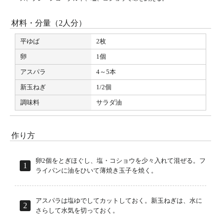
材料・分量（
2人分
）
平ゆば
2枚
卵
1個
アスパラ
4～5本
新玉ねぎ
1/2個
調味料
サラダ油
作り方
卵2個をとぎほぐし、塩・コショウを少々入れて混ぜる。フ
ライパンに油をひいて薄焼き玉子を焼く。
アスパラは塩ゆでしてカットしておく。新玉ねぎは、水に
さらして水気を切っておく。