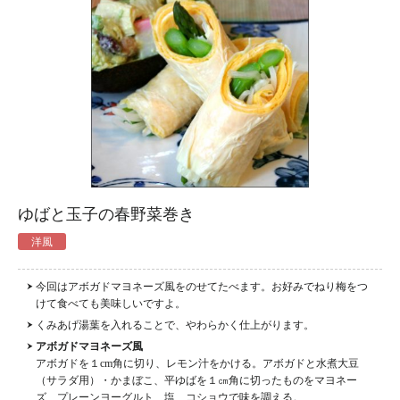
ゆばと玉子の春野菜巻き
洋風
今回はアボガドマヨネーズ風をのせてたべます。お好みでねり梅をつ
けて食べても美味しいですよ。
くみあげ湯葉を入れることで、やわらかく仕上がります。
アボガドマヨネーズ風
アボガドを１cm角に切り、レモン汁をかける。アボガドと水煮大豆
（サラダ用）・かまぼこ、平ゆばを１㎝角に切ったものをマヨネー
ズ、プレーンヨーグルト、塩、コショウで味を調える。